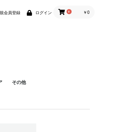
0
￥0
規会員登録
ログイン
ア
その他
美肌カウンセリング
成分鑑定
トラベル・美容用品